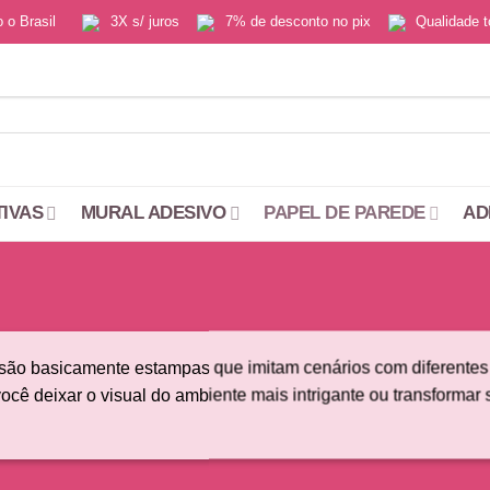
do o Brasil
3X s/ juros
7% de desconto no pix
Qualidade
TIVAS
MURAL ADESIVO
PAPEL DE PAREDE
AD
ão basicamente estampas que imitam cenários com diferentes ti
ocê deixar o visual do ambiente mais intrigante ou transforma