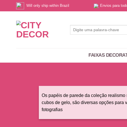
Skip
Will only ship within Brazil
Envios para to
to
content
Pesquisar
por:
FAIXAS DECORA
Os papéis de parede da coleção realismo s
cubos de gelo, são diversas opções para v
fotografias