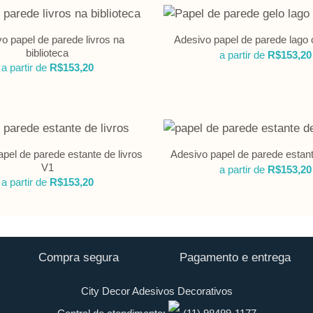
o papel de parede livros na
Adesivo papel de parede lago
biblioteca
a partir de
R$
153,20
a partir de
R$
153,20
pel de parede estante de livros
Adesivo papel de parede estant
V1
a partir de
R$
153,20
a partir de
R$
153,20
Compra segura
Pagamento e entrega
City Decor Adesivos Decorativos