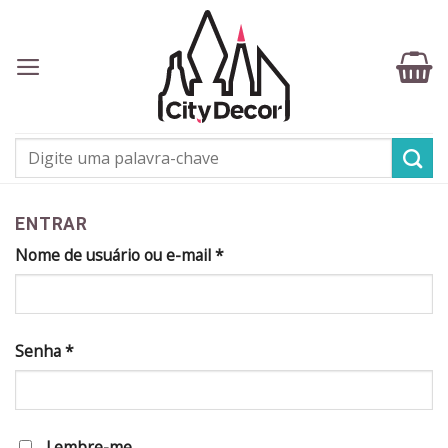
Skip
to
content
Pesquisar
por:
ENTRAR
Nome de usuário ou e-mail
*
Senha
*
Lembre-me