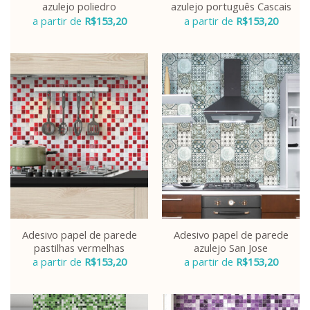
azulejo poliedro
azulejo português Cascais
a partir de
R$
153,20
a partir de
R$
153,20
Adesivo papel de parede
Adesivo papel de parede
pastilhas vermelhas
azulejo San Jose
a partir de
R$
153,20
a partir de
R$
153,20