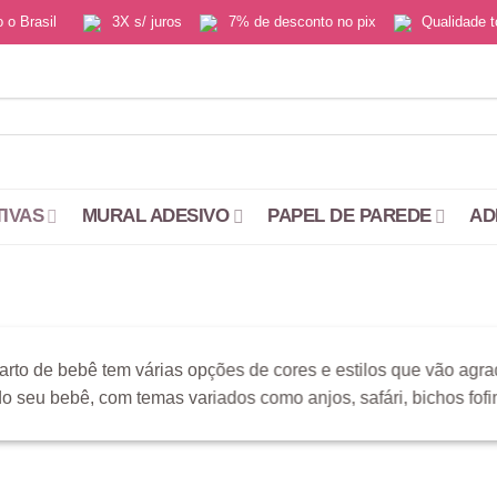
do o Brasil
3X s/ juros
7% de desconto no pix
Qualidade
TIVAS
MURAL ADESIVO
PAPEL DE PAREDE
AD
arto de bebê tem várias opções de cores e estilos que vão ag
 do seu bebê, com temas variados como anjos, safári, bichos fofi