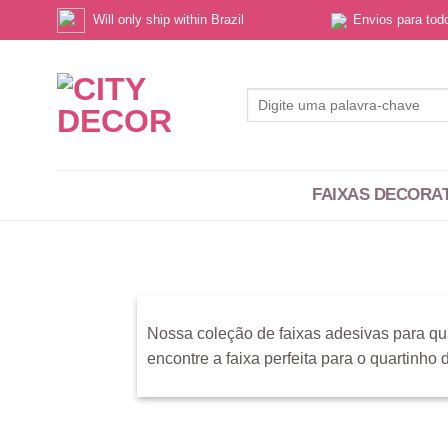
Skip
Will only ship within Brazil
Envios para to
to
content
Pesquisar
por:
FAIXAS DECORA
Nossa coleção de faixas adesivas para qu
encontre a faixa perfeita para o quartinho