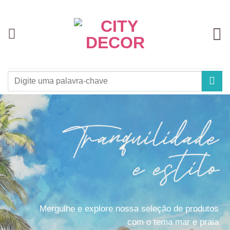
Skip
to
content
Pesquisar
por:
Mergulhe e explore nossa seleção de produtos
com o tema mar e praia