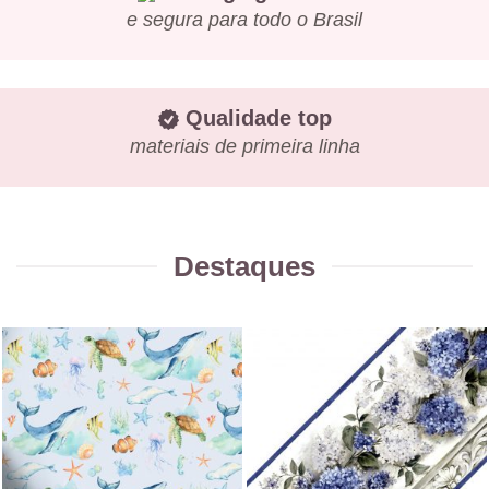
e segura para todo o Brasil
Qualidade top
materiais de primeira linha
Destaques
Adesivo papel de parede ripas
Faixa decorativa animais
de madeira azul
marinhos
a partir de
R$
153,20
a partir de
R$
14,40