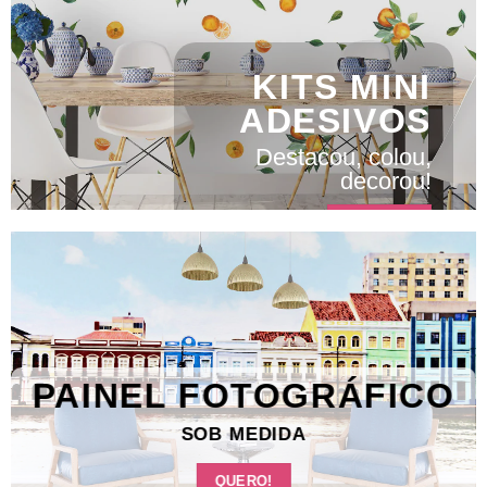
KITS MINI
ADESIVOS
Destacou, colou,
decorou!
VER TODAS
PAINEL FOTOGRÁFICO
SOB MEDIDA
QUERO!