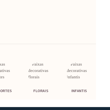
PORTES
FLORAIS
INFANTIS
M