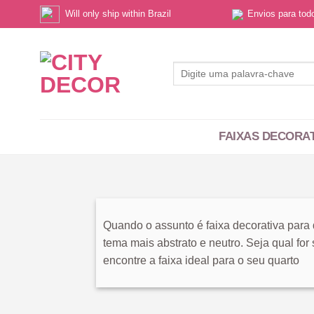
Skip
Will only ship within Brazil
Envios para to
to
content
Pesquisar
por:
FAIXAS DECORA
Quando o assunto é faixa decorativa para 
tema mais abstrato e neutro. Seja qual fo
encontre a faixa ideal para o seu quarto