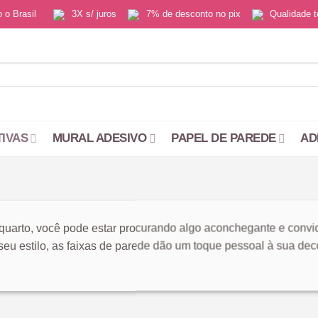
do o Brasil
3X s/ juros
7% de desconto no pix
Qualidade
TIVAS
MURAL ADESIVO
PAPEL DE PAREDE
AD
quarto, você pode estar procurando algo aconchegante e convida
r seu estilo, as faixas de parede dão um toque pessoal à sua d