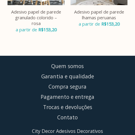
Adesivo papel de parede
Adesivo papel de parede
granulado colorido –
lhamas peruanas
rosa
a partir de
R$
153,20
a partir de
R$
153,20
Quem somos
Garantia e qualidade
Compra segura
Pagamento e entrega
Trocas e devoluções
Contato
City Decor Adesivos Decorativos