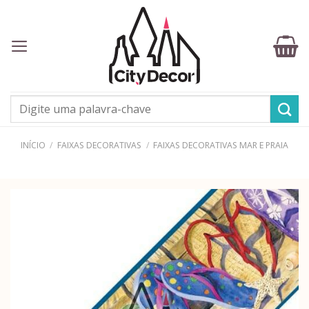
Skip
to
content
Pesquisar
por:
INÍCIO
/
FAIXAS DECORATIVAS
/
FAIXAS DECORATIVAS MAR E PRAIA