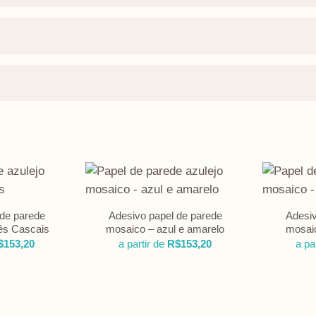
 de parede
Adesivo papel de parede
Adesiv
uês Cascais
mosaico – azul e amarelo
mosaic
$
153,20
a partir de
R$
153,20
a pa