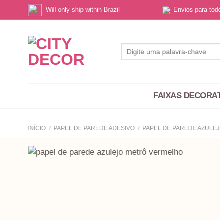
Skip
Will only ship within Brazil
Envios para to
to
content
Pesquisar
por:
FAIXAS DECORA
INÍCIO
/
PAPEL DE PAREDE ADESIVO
/
PAPEL DE PAREDE AZULE