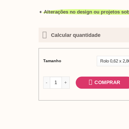
➧
Alterações no design ou projetos s
Calcular quantidade
Tamanho
Adesivo papel de parede azulejo metrô ta
COMPRAR