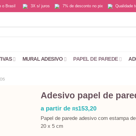
do o Brasil
3X s/ juros
7% de desconto no pix
Qualidade
TIVAS
MURAL ADESIVO
PAPEL DE PAREDE
AD
JOS
Adesivo papel de pare
a partir de
153,20
R$
Papel de parede adesivo com estampa de 
20 x 5 cm