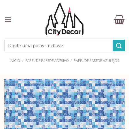
Skip
to
content
Pesquisar
por:
INÍCIO
/
PAPEL DE PAREDE ADESIVO
/
PAPEL DE PAREDE AZULEJOS