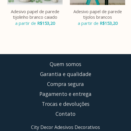
Adesivo papel de parede
Adesivo papel de parede
tijolinho branco caiado
tijolos brancos
a partir de
R$
153,20
a partir de
R$
153,20
Quem somos
Garantia e qualidade
Compra segura
Pagamento e entrega
Trocas e devoluções
Contato
City Decor Adesivos Decorativos