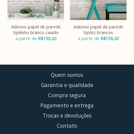
Adesivo papel de parede
Adesivo papel de parede
tijolinho branco caiado
tijolos brancos
a partir de
R$
153,20
a partir de
R$
153,20
Quem somos
Garantia e qualidade
Compra segura
Pagamento e entrega
Trocas e devoluções
Contato