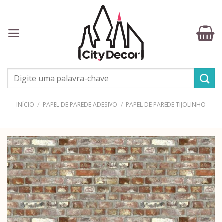
Skip
to
content
Pesquisar
por:
INÍCIO
/
PAPEL DE PAREDE ADESIVO
/
PAPEL DE PAREDE TIJOLINHO